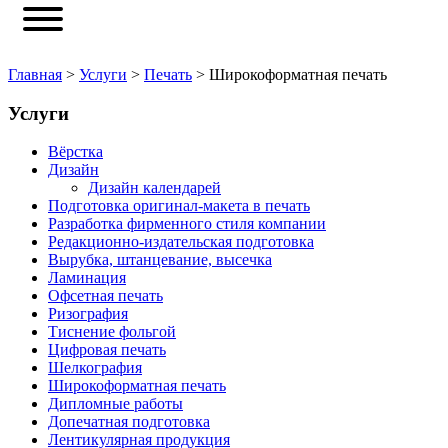
Главная
>
Услуги
>
Печать
>
Широкоформатная печать
Услуги
Вёрстка
Дизайн
Дизайн календарей
Подготовка оригинал-макета в печать
Разработка фирменного стиля компании
Редакционно-издательская подготовка
Вырубка, штанцевание, высечка
Ламинация
Офсетная печать
Ризография
Тиснение фольгой
Цифровая печать
Шелкография
Широкоформатная печать
Дипломные работы
Допечатная подготовка
Лентикулярная продукция